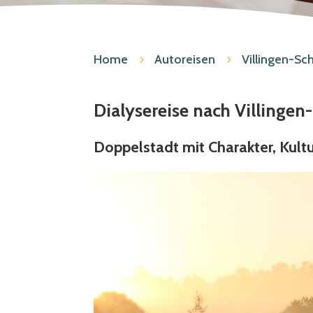
Home
Autoreisen
Villingen-S
5
5
Dialysereise nach Villinge
Doppelstadt mit Charakter, Kul