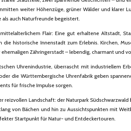
mitten weiter Höhenzüge, grüner Wälder und klarer Luft
e als auch Naturfreunde begeistert.
mittelalterlichem Flair: Eine gut erhaltene Altstadt,
ie historische Innenstadt zum Erlebnis. Kirchen, Mus
 ehemaligen Zähringerstadt – lebendig, charmant und vol
tschen Uhrenindustrie, überrascht mit industriellem Er
er die Württembergische Uhrenfabrik geben spannende 
nts für frische Impulse sorgen.
r reizvollen Landschaft: der Naturpark Südschwarzwald 
ang von Bächen und hin zu Aussichtspunkten mit Weitb
rfekter Startpunkt für Natur- und Entdeckertouren.