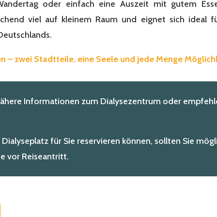
ndertag oder einfach eine Auszeit mit gutem Essen
aschend viel auf kleinem Raum und eignet sich ideal 
Deutschlands.
n – zwei Stadtteile, eine Seele und jede Menge Möglich
nähere Informationen zum Dialysezentrum oder empfehle
 Dialyseplatz für Sie reservieren können, sollten Sie mögl
 vor Reiseantritt.