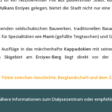
Vulkans Erciyes
gelegen, bietet die Stadt nicht nur eine
ckenden seldschukischen Bauwerken, traditionellen Ba
t für Spezialitäten wie
Mantı
(gefüllte Teigtaschen) und G
ür Ausflüge in das märchenhafte
Kappadokien
mit seine
das Skigebiet am
Erciyes-Berg
liegt direkt vor der 
e Türkei zwischen Geschichte, Berglandschaft und dem 
nähere Informationen zum Dialysezentrum oder empfehle