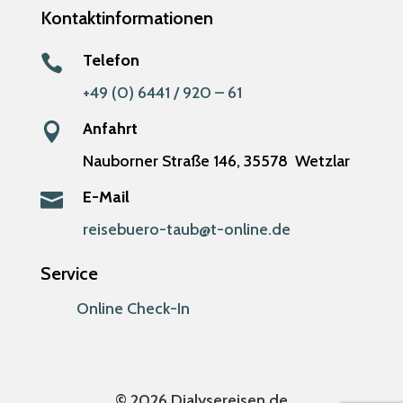
Kontaktinformationen
Telefon

+49 (0) 6441 / 920 – 61
Anfahrt

Nauborner Straße 146,
35578
Wetzlar
E-Mail

reisebuero-taub@t-online.de
Service
Online Check-In
© 2026 Dialysereisen.de