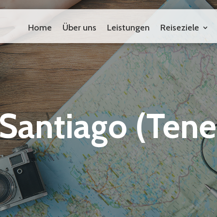
Home
Über uns
Leistungen
Reiseziele
Home
Über uns
Leistungen
Reiseziele
Santiago (Tener