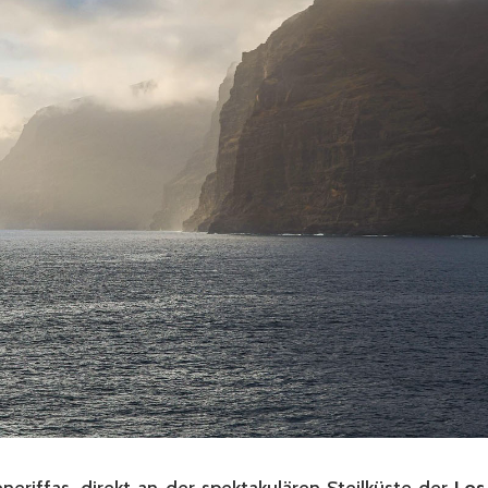
eriffas, direkt an der spektakulären Steilküste der
Los