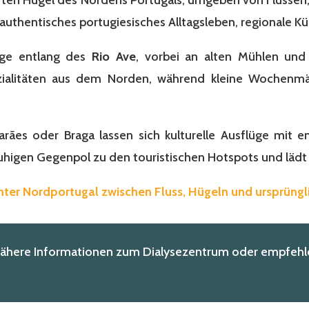
 authentisches portugiesisches Alltagsleben, regionale 
nge entlang des
Rio Ave
, vorbei an alten Mühlen und 
zialitäten aus dem Norden, während kleine Wochenmär
ães oder Braga lassen sich kulturelle Ausflüge mit e
uhigen Gegenpol zu den touristischen Hotspots und lädt 
nter Nordportugal zwischen Fluss, Hügeln und ursprüngli
nähere Informationen zum Dialysezentrum oder empfehle