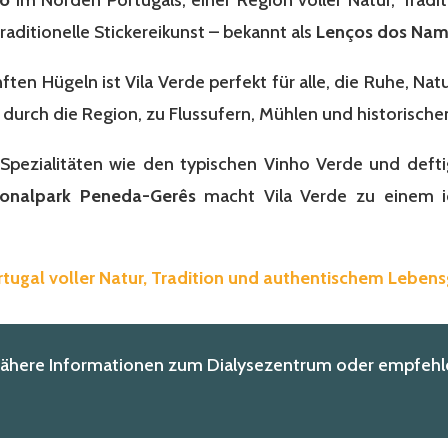
traditionelle Stickereikunst – bekannt als
Lenços dos Na
n Hügeln ist Vila Verde perfekt für alle, die Ruhe, Nat
urch die Region, zu Flussufern, Mühlen und historischen
le Spezialitäten wie den typischen Vinho Verde und def
ionalpark Peneda-Gerês
macht Vila Verde zu einem i
rtugal voller Natur, Tradition und authentischem Lebens
nähere Informationen zum Dialysezentrum oder empfehle